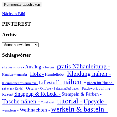
Nächstes Bild
PINTEREST
Archiv
Archiv
Schlagwörter
gratis Nähanleitung -
Ausflug -
alte Jeanshose -
backen -
Kleidung nähen -
Holz -
Hundeliebe -
Handwerkermarkt -
nähen -
Lillestoff -
Kleinmöbel restaurieren -
nähen für Hunde -
Ostern -
Ottobre -
Patchwork
quilting
Palettenmöbel bauen -
nähen mit Kordel -
Snappap & ReLeda -
Stempeln & Färben -
Rezept
tutorial -
Tasche nähen -
Upcycle -
Turnbeutel -
werkeln & basteln -
Weihnachten -
wandern -