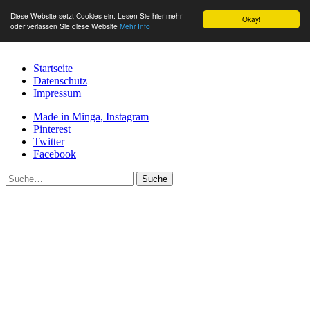
Diese Website setzt Cookies ein. Lesen Sie hier mehr
Okay!
oder verlassen Sie diese Website
Mehr Info
Startseite
Datenschutz
Impressum
Made in Minga, Instagram
Pinterest
Twitter
Facebook
Suche