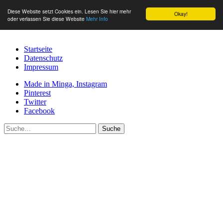
Diese Website setzt Cookies ein. Lesen Sie hier mehr
Okay!
oder verlassen Sie diese Website
Mehr Info
Startseite
Datenschutz
Impressum
Made in Minga, Instagram
Pinterest
Twitter
Facebook
Suche