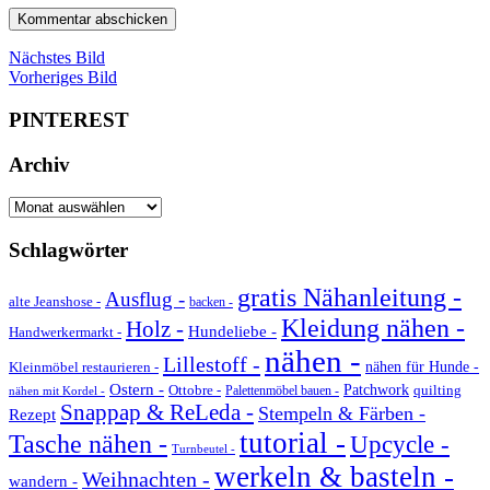
Nächstes Bild
Vorheriges Bild
PINTEREST
Archiv
Archiv
Schlagwörter
gratis Nähanleitung -
Ausflug -
alte Jeanshose -
backen -
Kleidung nähen -
Holz -
Hundeliebe -
Handwerkermarkt -
nähen -
Lillestoff -
Kleinmöbel restaurieren -
nähen für Hunde -
Ostern -
Ottobre -
Patchwork
quilting
Palettenmöbel bauen -
nähen mit Kordel -
Snappap & ReLeda -
Stempeln & Färben -
Rezept
tutorial -
Tasche nähen -
Upcycle -
Turnbeutel -
werkeln & basteln -
Weihnachten -
wandern -