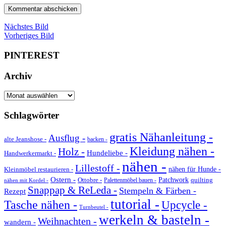
Nächstes Bild
Vorheriges Bild
PINTEREST
Archiv
Archiv
Schlagwörter
gratis Nähanleitung -
Ausflug -
alte Jeanshose -
backen -
Kleidung nähen -
Holz -
Hundeliebe -
Handwerkermarkt -
nähen -
Lillestoff -
Kleinmöbel restaurieren -
nähen für Hunde -
Ostern -
Ottobre -
Patchwork
quilting
Palettenmöbel bauen -
nähen mit Kordel -
Snappap & ReLeda -
Stempeln & Färben -
Rezept
tutorial -
Tasche nähen -
Upcycle -
Turnbeutel -
werkeln & basteln -
Weihnachten -
wandern -