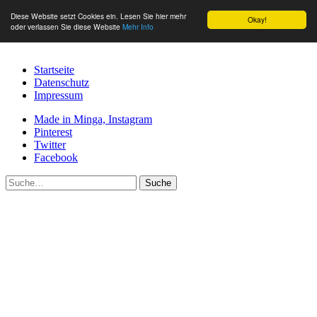
Diese Website setzt Cookies ein. Lesen Sie hier mehr
Okay!
oder verlassen Sie diese Website
Mehr Info
Startseite
Datenschutz
Impressum
Made in Minga, Instagram
Pinterest
Twitter
Facebook
Suche