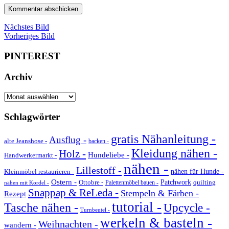
Nächstes Bild
Vorheriges Bild
PINTEREST
Archiv
Archiv
Schlagwörter
gratis Nähanleitung -
Ausflug -
alte Jeanshose -
backen -
Kleidung nähen -
Holz -
Hundeliebe -
Handwerkermarkt -
nähen -
Lillestoff -
Kleinmöbel restaurieren -
nähen für Hunde -
Ostern -
Ottobre -
Patchwork
quilting
Palettenmöbel bauen -
nähen mit Kordel -
Snappap & ReLeda -
Stempeln & Färben -
Rezept
tutorial -
Tasche nähen -
Upcycle -
Turnbeutel -
werkeln & basteln -
Weihnachten -
wandern -