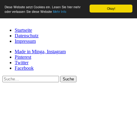
Diese Website setzt Cookies ein. Lesen Sie hier mehr
Okay!
oder verlassen Sie diese Website
Mehr Info
Startseite
Datenschutz
Impressum
Made in Minga, Instagram
Pinterest
Twitter
Facebook
Suche