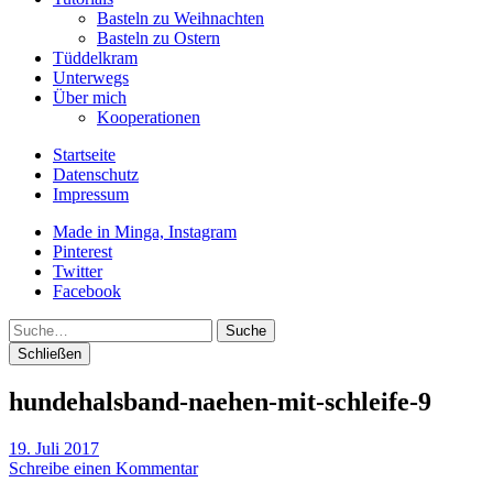
Basteln zu Weihnachten
Basteln zu Ostern
Tüddelkram
Unterwegs
Über mich
Kooperationen
Startseite
Datenschutz
Impressum
Made in Minga, Instagram
Pinterest
Twitter
Facebook
Suche
Schließen
hundehalsband-naehen-mit-schleife-9
19. Juli 2017
Schreibe einen Kommentar