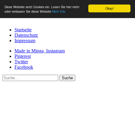
Diese Website setzt Cookies ein. Lesen Sie hier mehr
Okay!
oder verlassen Sie diese Website
Mehr Info
Startseite
Datenschutz
Impressum
Made in Minga, Instagram
Pinterest
Twitter
Facebook
Suche