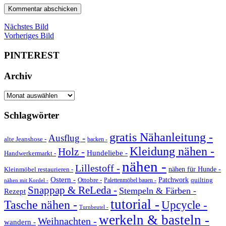
Nächstes Bild
Vorheriges Bild
PINTEREST
Archiv
Archiv
Schlagwörter
gratis Nähanleitung -
Ausflug -
alte Jeanshose -
backen -
Kleidung nähen -
Holz -
Hundeliebe -
Handwerkermarkt -
nähen -
Lillestoff -
Kleinmöbel restaurieren -
nähen für Hunde -
Ostern -
Ottobre -
Patchwork
quilting
Palettenmöbel bauen -
nähen mit Kordel -
Snappap & ReLeda -
Stempeln & Färben -
Rezept
tutorial -
Tasche nähen -
Upcycle -
Turnbeutel -
werkeln & basteln -
Weihnachten -
wandern -