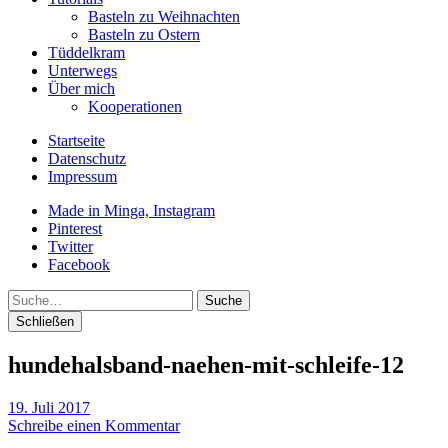
Basteln zu Weihnachten
Basteln zu Ostern
Tüddelkram
Unterwegs
Über mich
Kooperationen
Startseite
Datenschutz
Impressum
Made in Minga, Instagram
Pinterest
Twitter
Facebook
Suche
Schließen
hundehalsband-naehen-mit-schleife-12
19. Juli 2017
Schreibe einen Kommentar