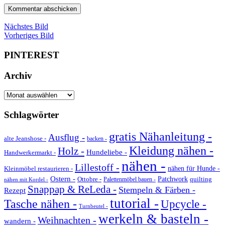
Nächstes Bild
Vorheriges Bild
PINTEREST
Archiv
Archiv
Schlagwörter
gratis Nähanleitung -
Ausflug -
alte Jeanshose -
backen -
Kleidung nähen -
Holz -
Hundeliebe -
Handwerkermarkt -
nähen -
Lillestoff -
Kleinmöbel restaurieren -
nähen für Hunde -
Ostern -
Ottobre -
Patchwork
quilting
Palettenmöbel bauen -
nähen mit Kordel -
Snappap & ReLeda -
Stempeln & Färben -
Rezept
tutorial -
Tasche nähen -
Upcycle -
Turnbeutel -
werkeln & basteln -
Weihnachten -
wandern -