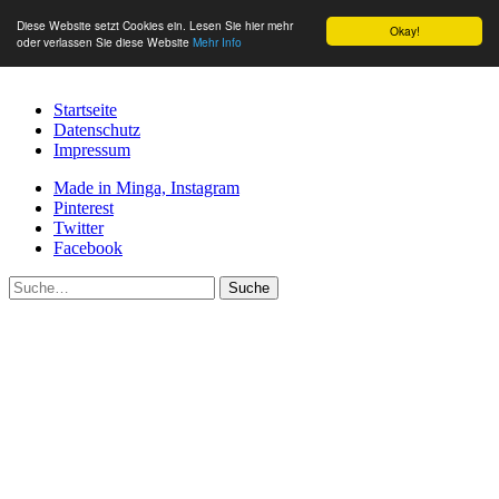
Diese Website setzt Cookies ein. Lesen Sie hier mehr
Okay!
oder verlassen Sie diese Website
Mehr Info
Startseite
Datenschutz
Impressum
Made in Minga, Instagram
Pinterest
Twitter
Facebook
Suche