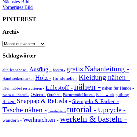
Nächstes Bild
Vorheriges Bild
PINTEREST
Archiv
Archiv
Schlagwörter
gratis Nähanleitung -
Ausflug -
alte Jeanshose -
backen -
Kleidung nähen -
Holz -
Hundeliebe -
Handwerkermarkt -
nähen -
Lillestoff -
Kleinmöbel restaurieren -
nähen für Hunde -
Ostern -
Ottobre -
Patchwork
quilting
Palettenmöbel bauen -
nähen mit Kordel -
Snappap & ReLeda -
Stempeln & Färben -
Rezept
tutorial -
Tasche nähen -
Upcycle -
Turnbeutel -
werkeln & basteln -
Weihnachten -
wandern -