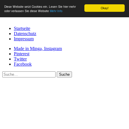
Diese Website setzt Cookies ein. Lesen Sie hier mehr
Okay!
oder verlassen Sie diese Website
Mehr Info
Startseite
Datenschutz
Impressum
Made in Minga, Instagram
Pinterest
Twitter
Facebook
Suche