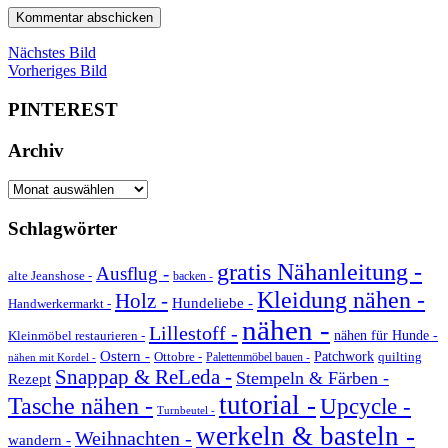
Nächstes Bild
Vorheriges Bild
PINTEREST
Archiv
Archiv
Schlagwörter
gratis Nähanleitung -
Ausflug -
alte Jeanshose -
backen -
Kleidung nähen -
Holz -
Hundeliebe -
Handwerkermarkt -
nähen -
Lillestoff -
Kleinmöbel restaurieren -
nähen für Hunde -
Ostern -
Ottobre -
Patchwork
quilting
Palettenmöbel bauen -
nähen mit Kordel -
Snappap & ReLeda -
Stempeln & Färben -
Rezept
tutorial -
Tasche nähen -
Upcycle -
Turnbeutel -
werkeln & basteln -
Weihnachten -
wandern -