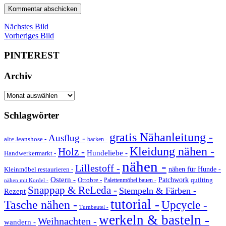
Nächstes Bild
Vorheriges Bild
PINTEREST
Archiv
Archiv
Schlagwörter
gratis Nähanleitung -
Ausflug -
alte Jeanshose -
backen -
Kleidung nähen -
Holz -
Hundeliebe -
Handwerkermarkt -
nähen -
Lillestoff -
Kleinmöbel restaurieren -
nähen für Hunde -
Ostern -
Ottobre -
Patchwork
quilting
Palettenmöbel bauen -
nähen mit Kordel -
Snappap & ReLeda -
Stempeln & Färben -
Rezept
tutorial -
Tasche nähen -
Upcycle -
Turnbeutel -
werkeln & basteln -
Weihnachten -
wandern -