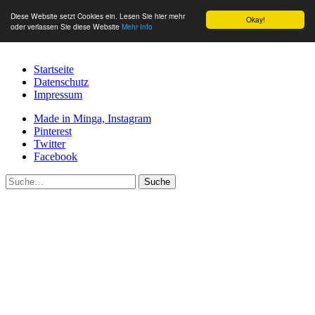
Diese Website setzt Cookies ein. Lesen Sie hier mehr
Okay!
oder verlassen Sie diese Website
Mehr Info
Startseite
Datenschutz
Impressum
Made in Minga, Instagram
Pinterest
Twitter
Facebook
Suche