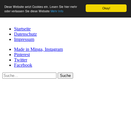
Diese Website setzt Cookies ein. Lesen Sie hier mehr
Okay!
oder verlassen Sie diese Website
Mehr Info
Startseite
Datenschutz
Impressum
Made in Minga, Instagram
Pinterest
Twitter
Facebook
Suche