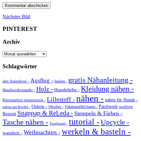
Nächstes Bild
PINTEREST
Archiv
Archiv
Schlagwörter
gratis Nähanleitung -
Ausflug -
alte Jeanshose -
backen -
Kleidung nähen -
Holz -
Hundeliebe -
Handwerkermarkt -
nähen -
Lillestoff -
Kleinmöbel restaurieren -
nähen für Hunde -
Ostern -
Ottobre -
Patchwork
quilting
Palettenmöbel bauen -
nähen mit Kordel -
Snappap & ReLeda -
Stempeln & Färben -
Rezept
tutorial -
Tasche nähen -
Upcycle -
Turnbeutel -
werkeln & basteln -
Weihnachten -
wandern -