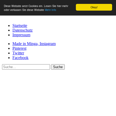
Diese Website setzt Cookies ein. Lesen Sie hier mehr
Okay!
oder verlassen Sie diese Website
Mehr Info
Startseite
Datenschutz
Impressum
Made in Minga, Instagram
Pinterest
Twitter
Facebook
Suche