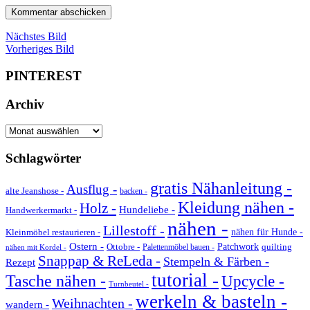
Nächstes Bild
Vorheriges Bild
PINTEREST
Archiv
Archiv
Schlagwörter
gratis Nähanleitung -
Ausflug -
alte Jeanshose -
backen -
Kleidung nähen -
Holz -
Hundeliebe -
Handwerkermarkt -
nähen -
Lillestoff -
Kleinmöbel restaurieren -
nähen für Hunde -
Ostern -
Ottobre -
Patchwork
quilting
Palettenmöbel bauen -
nähen mit Kordel -
Snappap & ReLeda -
Stempeln & Färben -
Rezept
tutorial -
Tasche nähen -
Upcycle -
Turnbeutel -
werkeln & basteln -
Weihnachten -
wandern -