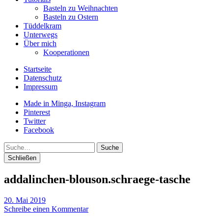
Basteln zu Weihnachten
Basteln zu Ostern
Tüddelkram
Unterwegs
Über mich
Kooperationen
Startseite
Datenschutz
Impressum
Made in Minga, Instagram
Pinterest
Twitter
Facebook
Suche
Schließen
addalinchen-blouson.schraege-tasche
20. Mai 2019
Schreibe einen Kommentar