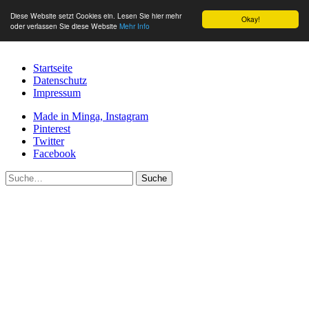
Diese Website setzt Cookies ein. Lesen Sie hier mehr
Okay!
oder verlassen Sie diese Website
Mehr Info
Startseite
Datenschutz
Impressum
Made in Minga, Instagram
Pinterest
Twitter
Facebook
Suche