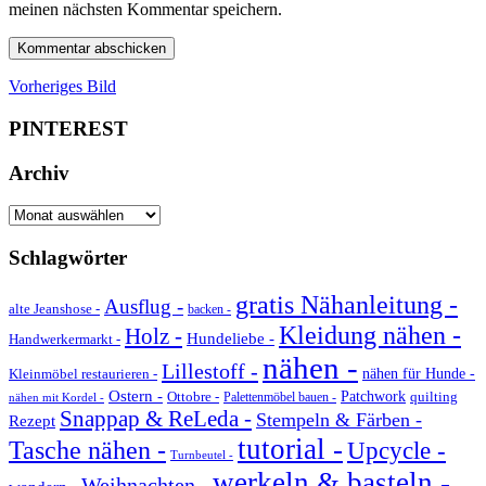
meinen nächsten Kommentar speichern.
Vorheriges Bild
PINTEREST
Archiv
Archiv
Schlagwörter
gratis Nähanleitung -
Ausflug -
alte Jeanshose -
backen -
Kleidung nähen -
Holz -
Hundeliebe -
Handwerkermarkt -
nähen -
Lillestoff -
Kleinmöbel restaurieren -
nähen für Hunde -
Ostern -
Ottobre -
Patchwork
quilting
Palettenmöbel bauen -
nähen mit Kordel -
Snappap & ReLeda -
Stempeln & Färben -
Rezept
tutorial -
Tasche nähen -
Upcycle -
Turnbeutel -
werkeln & basteln -
Weihnachten -