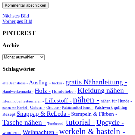
Nächstes Bild
Vorheriges Bild
PINTEREST
Archiv
Archiv
Schlagwörter
gratis Nähanleitung -
Ausflug -
alte Jeanshose -
backen -
Kleidung nähen -
Holz -
Hundeliebe -
Handwerkermarkt -
nähen -
Lillestoff -
Kleinmöbel restaurieren -
nähen für Hunde -
Ostern -
Ottobre -
Patchwork
quilting
Palettenmöbel bauen -
nähen mit Kordel -
Snappap & ReLeda -
Stempeln & Färben -
Rezept
tutorial -
Tasche nähen -
Upcycle -
Turnbeutel -
werkeln & basteln -
Weihnachten -
wandern -