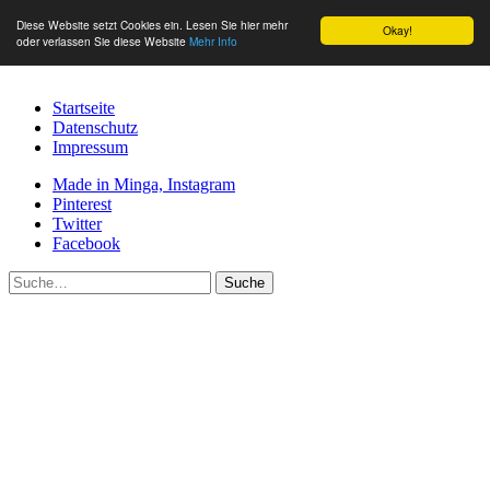
Diese Website setzt Cookies ein. Lesen Sie hier mehr
Okay!
oder verlassen Sie diese Website
Mehr Info
Startseite
Datenschutz
Impressum
Made in Minga, Instagram
Pinterest
Twitter
Facebook
Suche